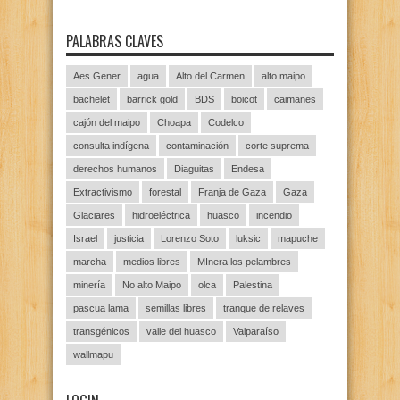
PALABRAS CLAVES
Aes Gener
agua
Alto del Carmen
alto maipo
bachelet
barrick gold
BDS
boicot
caimanes
cajón del maipo
Choapa
Codelco
consulta indígena
contaminación
corte suprema
derechos humanos
Diaguitas
Endesa
Extractivismo
forestal
Franja de Gaza
Gaza
Glaciares
hidroeléctrica
huasco
incendio
Israel
justicia
Lorenzo Soto
luksic
mapuche
marcha
medios libres
MInera los pelambres
minería
No alto Maipo
olca
Palestina
pascua lama
semillas libres
tranque de relaves
transgénicos
valle del huasco
Valparaíso
wallmapu