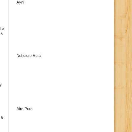
Ayni
s
dre
15
Noticiero Rural
y,
Aire Puro
15