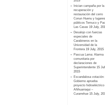
2015
Inician campaña por la
recuperación y
restauración del cerro
Conun Huenu y lugare
públicos Temuco y Pa
Las Casas
19 July, 20
Desalojo con fuerzas
especiales de
Carabineros en la
Universidad de la
Frontera
19 July, 2015
Pascua Lama: Alarma
comunitaria por
declaraciones de
Superintendente
15 Jul
2015
Escandalosa votación:
Gobierno aprueba
proyecto hidroeléctrico
Añihuarraqui –
Curarrehue
15 July, 20