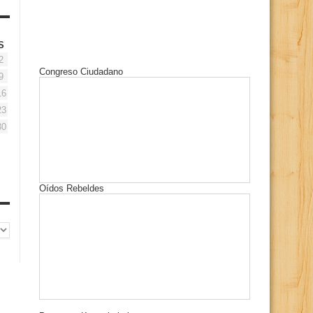
S
2
Congreso Ciudadano
9
16
23
30
Oídos Rebeldes