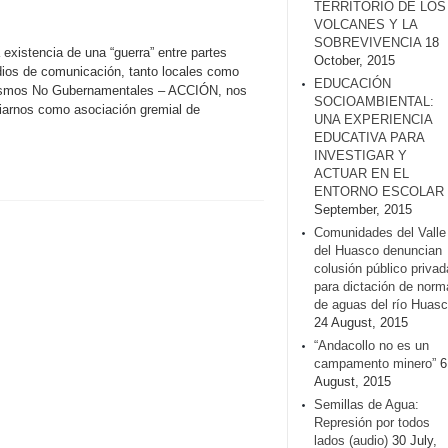
TERRITORIO DE LOS
VOLCANES Y LA
SOBREVIVENCIA
18
existencia de una “guerra” entre partes
October, 2015
dios de comunicación, tanto locales como
EDUCACIÓN
anismos No Gubernamentales – ACCIÓN, nos
SOCIOAMBIENTAL:
ciarnos como asociación gremial de
UNA EXPERIENCIA
EDUCATIVA PARA
INVESTIGAR Y
ACTUAR EN EL
ENTORNO ESCOLAR
September, 2015
Comunidades del Valle
del Huasco denuncian
colusión público privad
para dictación de norm
de aguas del río Huasc
24 August, 2015
“Andacollo no es un
campamento minero”
6
August, 2015
Semillas de Agua:
Represión por todos
lados (audio)
30 July,