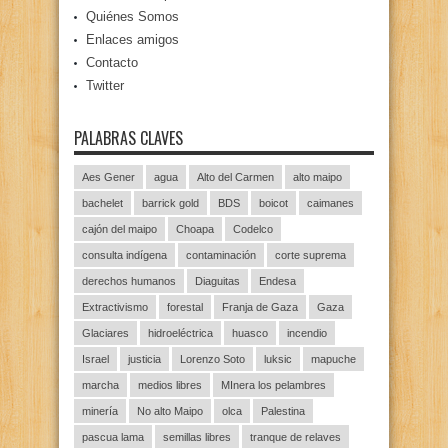
Quiénes Somos
Enlaces amigos
Contacto
Twitter
PALABRAS CLAVES
Aes Gener
agua
Alto del Carmen
alto maipo
bachelet
barrick gold
BDS
boicot
caimanes
cajón del maipo
Choapa
Codelco
consulta indígena
contaminación
corte suprema
derechos humanos
Diaguitas
Endesa
Extractivismo
forestal
Franja de Gaza
Gaza
Glaciares
hidroeléctrica
huasco
incendio
Israel
justicia
Lorenzo Soto
luksic
mapuche
marcha
medios libres
MInera los pelambres
minería
No alto Maipo
olca
Palestina
pascua lama
semillas libres
tranque de relaves