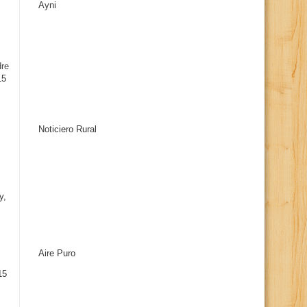
Ayni
s
dre
15
Noticiero Rural
y,
Aire Puro
15