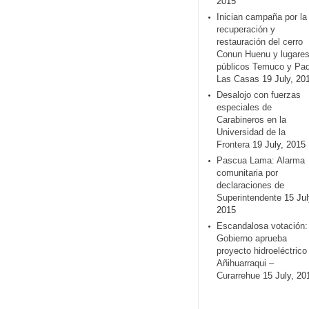
2015
Inician campaña por la
recuperación y
restauración del cerro
Conun Huenu y lugare
públicos Temuco y Pa
Las Casas
19 July, 20
Desalojo con fuerzas
especiales de
Carabineros en la
Universidad de la
Frontera
19 July, 2015
Pascua Lama: Alarma
comunitaria por
declaraciones de
Superintendente
15 Jul
2015
Escandalosa votación:
Gobierno aprueba
proyecto hidroeléctrico
Añihuarraqui –
Curarrehue
15 July, 20