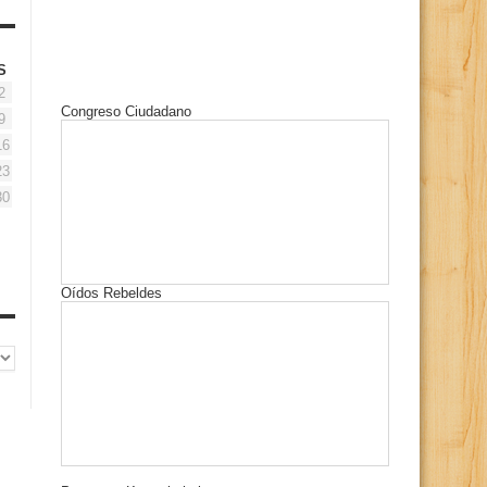
S
2
Congreso Ciudadano
9
16
23
30
Oídos Rebeldes