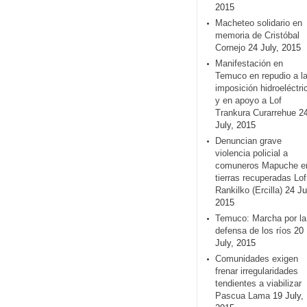
2015
Macheteo solidario en
memoria de Cristóbal
Cornejo
24 July, 2015
Manifestación en
Temuco en repudio a l
imposición hidroeléctri
y en apoyo a Lof
Trankura Curarrehue
2
July, 2015
Denuncian grave
violencia policial a
comuneros Mapuche e
tierras recuperadas Lof
Rankilko (Ercilla)
24 Ju
2015
Temuco: Marcha por la
defensa de los ríos
20
July, 2015
Comunidades exigen
frenar irregularidades
tendientes a viabilizar
Pascua Lama
19 July,