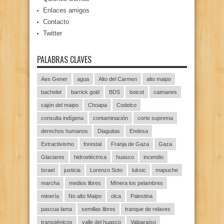
Enlaces amigos
Contacto
Twitter
PALABRAS CLAVES
Aes Gener
agua
Alto del Carmen
alto maipo
bachelet
barrick gold
BDS
boicot
caimanes
cajón del maipo
Choapa
Codelco
consulta indígena
contaminación
corte suprema
derechos humanos
Diaguitas
Endesa
Extractivismo
forestal
Franja de Gaza
Gaza
Glaciares
hidroeléctrica
huasco
incendio
Israel
justicia
Lorenzo Soto
luksic
mapuche
marcha
medios libres
MInera los pelambres
minería
No alto Maipo
olca
Palestina
pascua lama
semillas libres
tranque de relaves
transgénicos
valle del huasco
Valparaíso