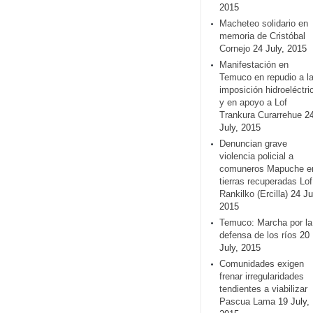
2015
Macheteo solidario en
memoria de Cristóbal
Cornejo
24 July, 2015
Manifestación en
Temuco en repudio a l
imposición hidroeléctri
y en apoyo a Lof
Trankura Curarrehue
2
July, 2015
Denuncian grave
violencia policial a
comuneros Mapuche e
tierras recuperadas Lof
Rankilko (Ercilla)
24 Ju
2015
Temuco: Marcha por la
defensa de los ríos
20
July, 2015
Comunidades exigen
frenar irregularidades
tendientes a viabilizar
Pascua Lama
19 July,