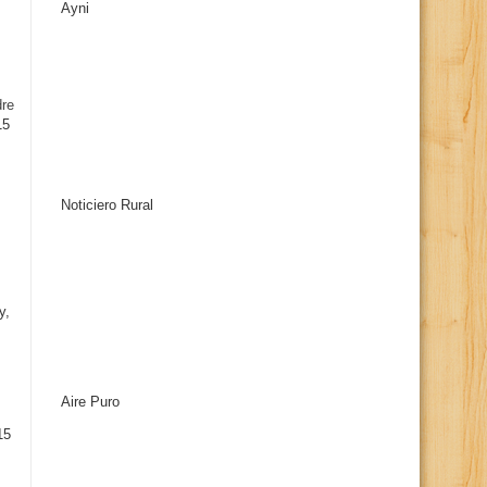
Ayni
s
dre
15
Noticiero Rural
y,
Aire Puro
15