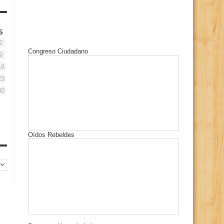
S
2
Congreso Ciudadano
9
16
23
30
Oídos Rebeldes