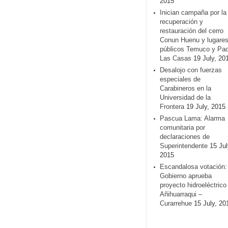
2015
Inician campaña por la
recuperación y
restauración del cerro
Conun Huenu y lugare
públicos Temuco y Pa
Las Casas
19 July, 20
Desalojo con fuerzas
especiales de
Carabineros en la
Universidad de la
Frontera
19 July, 2015
Pascua Lama: Alarma
comunitaria por
declaraciones de
Superintendente
15 Jul
2015
Escandalosa votación:
Gobierno aprueba
proyecto hidroeléctrico
Añihuarraqui –
Curarrehue
15 July, 20