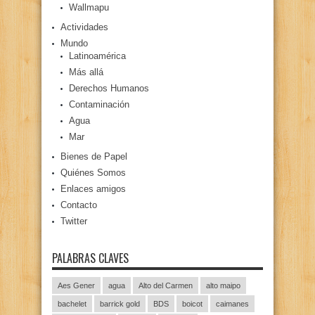
Wallmapu
Actividades
Mundo
Latinoamérica
Más allá
Derechos Humanos
Contaminación
Agua
Mar
Bienes de Papel
Quiénes Somos
Enlaces amigos
Contacto
Twitter
PALABRAS CLAVES
Aes Gener
agua
Alto del Carmen
alto maipo
bachelet
barrick gold
BDS
boicot
caimanes