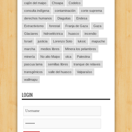
cajón del maipo
Choapa
Codelco
consulta indígena
contaminación
corte suprema
derechos humanos
Diaguitas
Endesa
Extractivismo
forestal
Franja de Gaza
Gaza
Glaciares
hidroeléctrica
huasco
incendio
Israel
justicia
Lorenzo Soto
luksic
mapuche
marcha
medios libres
MInera los pelambres
minería
No alto Maipo
olca
Palestina
pascua lama
semillas libres
tranque de relaves
transgénicos
valle del huasco
Valparaíso
wallmapu
LOGIN