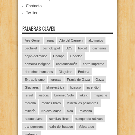
Contacto
Twitter
PALABRAS CLAVES
Aes Gener
agua
Alto del Carmen
alto maipo
bachelet
barrick gold
BDS
boicot
caimanes
cajón del maipo
Choapa
Codelco
consulta indígena
contaminación
corte suprema
derechos humanos
Diaguitas
Endesa
Extractivismo
forestal
Franja de Gaza
Gaza
Glaciares
hidroeléctrica
huasco
incendio
Israel
justicia
Lorenzo Soto
luksic
mapuche
marcha
medios libres
MInera los pelambres
minería
No alto Maipo
olca
Palestina
pascua lama
semillas libres
tranque de relaves
transgénicos
valle del huasco
Valparaíso
wallmapu