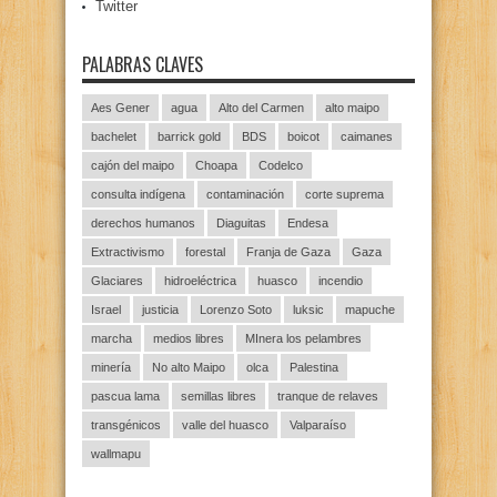
Twitter
PALABRAS CLAVES
Aes Gener
agua
Alto del Carmen
alto maipo
bachelet
barrick gold
BDS
boicot
caimanes
cajón del maipo
Choapa
Codelco
consulta indígena
contaminación
corte suprema
derechos humanos
Diaguitas
Endesa
Extractivismo
forestal
Franja de Gaza
Gaza
Glaciares
hidroeléctrica
huasco
incendio
Israel
justicia
Lorenzo Soto
luksic
mapuche
marcha
medios libres
MInera los pelambres
minería
No alto Maipo
olca
Palestina
pascua lama
semillas libres
tranque de relaves
transgénicos
valle del huasco
Valparaíso
wallmapu