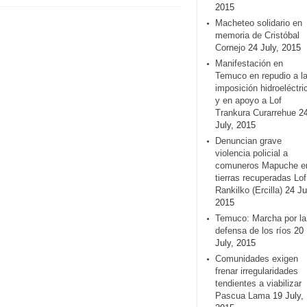
2015
Macheteo solidario en
memoria de Cristóbal
Cornejo
24 July, 2015
Manifestación en
Temuco en repudio a l
imposición hidroeléctri
y en apoyo a Lof
Trankura Curarrehue
2
July, 2015
Denuncian grave
violencia policial a
comuneros Mapuche e
tierras recuperadas Lof
Rankilko (Ercilla)
24 Ju
2015
Temuco: Marcha por la
defensa de los ríos
20
July, 2015
Comunidades exigen
frenar irregularidades
tendientes a viabilizar
Pascua Lama
19 July,