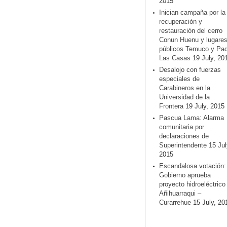
2015
Inician campaña por la
recuperación y
restauración del cerro
Conun Huenu y lugare
públicos Temuco y Pa
Las Casas
19 July, 20
Desalojo con fuerzas
especiales de
Carabineros en la
Universidad de la
Frontera
19 July, 2015
Pascua Lama: Alarma
comunitaria por
declaraciones de
Superintendente
15 Jul
2015
Escandalosa votación:
Gobierno aprueba
proyecto hidroeléctrico
Añihuarraqui –
Curarrehue
15 July, 20