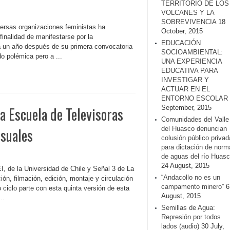
TERRITORIO DE LOS
VOLCANES Y LA
SOBREVIVENCIA
18
ersas organizaciones feministas ha
October, 2015
finalidad de manifestarse por la
EDUCACIÓN
la un año después de su primera convocatoria
SOCIOAMBIENTAL:
o polémica pero a ...
UNA EXPERIENCIA
EDUCATIVA PARA
INVESTIGAR Y
ACTUAR EN EL
ENTORNO ESCOLAR
ta Escuela de Televisoras
September, 2015
Comunidades del Valle
suales
del Huasco denuncian
colusión público privad
para dictación de norm
de aguas del río Huasc
24 August, 2015
I, de la Universidad de Chile y Señal 3 de La
“Andacollo no es un
ión, filmación, edición, montaje y circulación
campamento minero”
6
 ciclo parte con esta quinta versión de esta
August, 2015
..
Semillas de Agua:
Represión por todos
lados (audio)
30 July,