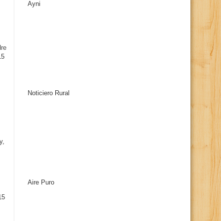
Ayni
s
dre
15
Noticiero Rural
y,
Aire Puro
15