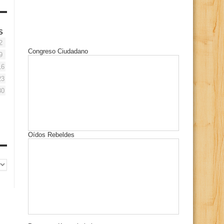
S
2
Congreso Ciudadano
9
16
23
30
Oídos Rebeldes