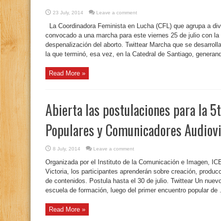
23 July, 2014
Leave a comment
La Coordinadora Feminista en Lucha (CFL) que agrupa a div
convocado a una marcha para este viernes 25 de julio con la 
despenalización del aborto. Twittear Marcha que se desarrol
la que terminó, esa vez, en la Catedral de Santiago, generand
Read More »
Abierta las postulaciones para la 5
Populares y Comunicadores Audiovi
8 July, 2014
Leave a comment
Organizada por el Instituto de la Comunicación e Imagen, ICE
Victoria, los participantes aprenderán sobre creación, producc
de contenidos. Postula hasta el 30 de julio. Twittear Un nuevo
escuela de formación, luego del primer encuentro popular de .
Read More »