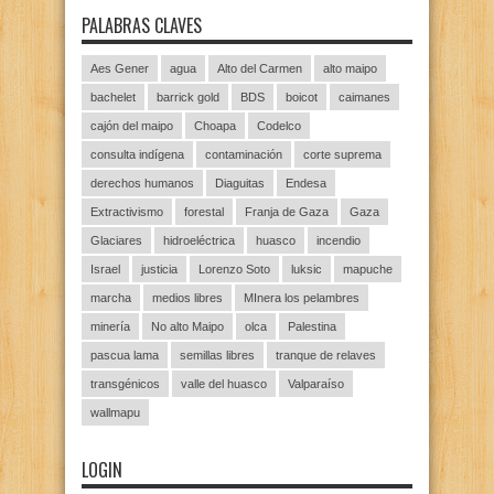
PALABRAS CLAVES
Aes Gener
agua
Alto del Carmen
alto maipo
bachelet
barrick gold
BDS
boicot
caimanes
cajón del maipo
Choapa
Codelco
consulta indígena
contaminación
corte suprema
derechos humanos
Diaguitas
Endesa
Extractivismo
forestal
Franja de Gaza
Gaza
Glaciares
hidroeléctrica
huasco
incendio
Israel
justicia
Lorenzo Soto
luksic
mapuche
marcha
medios libres
MInera los pelambres
minería
No alto Maipo
olca
Palestina
pascua lama
semillas libres
tranque de relaves
transgénicos
valle del huasco
Valparaíso
wallmapu
LOGIN