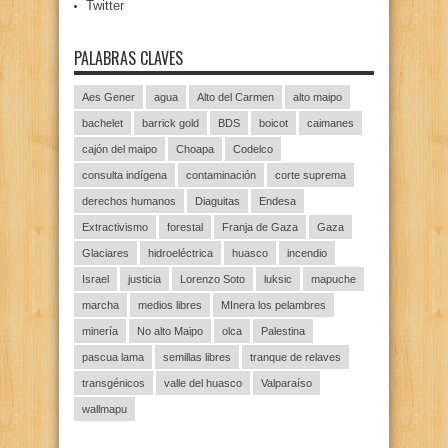
Twitter
PALABRAS CLAVES
Aes Gener
agua
Alto del Carmen
alto maipo
bachelet
barrick gold
BDS
boicot
caimanes
cajón del maipo
Choapa
Codelco
consulta indígena
contaminación
corte suprema
derechos humanos
Diaguitas
Endesa
Extractivismo
forestal
Franja de Gaza
Gaza
Glaciares
hidroeléctrica
huasco
incendio
Israel
justicia
Lorenzo Soto
luksic
mapuche
marcha
medios libres
MInera los pelambres
minería
No alto Maipo
olca
Palestina
pascua lama
semillas libres
tranque de relaves
transgénicos
valle del huasco
Valparaíso
wallmapu