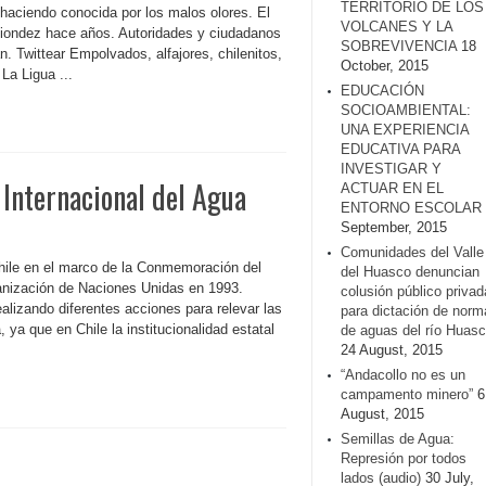
TERRITORIO DE LOS
haciendo conocida por los malos olores. El
VOLCANES Y LA
ediondez hace años. Autoridades y ciudadanos
SOBREVIVENCIA
18
. Twittear Empolvados, alfajores, chilenitos,
October, 2015
La Ligua ...
EDUCACIÓN
SOCIOAMBIENTAL:
UNA EXPERIENCIA
EDUCATIVA PARA
INVESTIGAR Y
a Internacional del Agua
ACTUAR EN EL
ENTORNO ESCOLAR
September, 2015
Comunidades del Valle
 Chile en el marco de la Conmemoración del
del Huasco denuncian
ganización de Naciones Unidas en 1993.
colusión público privad
alizando diferentes acciones para relevar las
para dictación de norm
 ya que en Chile la institucionalidad estatal
de aguas del río Huasc
24 August, 2015
“Andacollo no es un
campamento minero”
6
August, 2015
Semillas de Agua:
Represión por todos
lados (audio)
30 July,