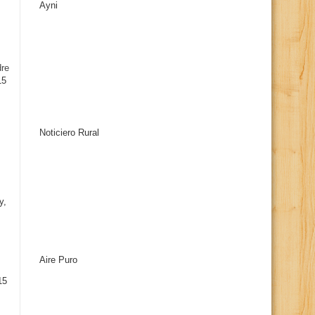
Ayni
s
dre
15
Noticiero Rural
y,
Aire Puro
15