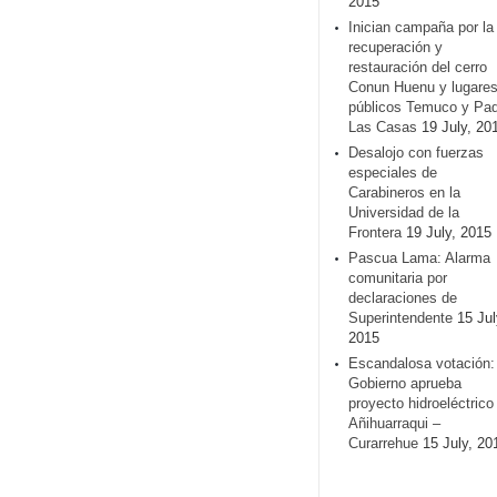
2015
Inician campaña por la
recuperación y
restauración del cerro
Conun Huenu y lugare
públicos Temuco y Pa
Las Casas
19 July, 20
Desalojo con fuerzas
especiales de
Carabineros en la
Universidad de la
Frontera
19 July, 2015
Pascua Lama: Alarma
comunitaria por
declaraciones de
Superintendente
15 Jul
2015
Escandalosa votación:
Gobierno aprueba
proyecto hidroeléctrico
Añihuarraqui –
Curarrehue
15 July, 20