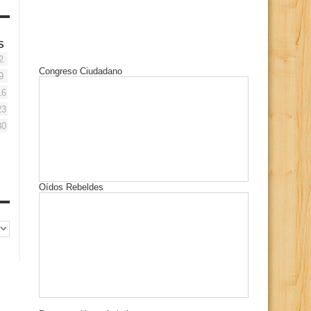
S
2
Congreso Ciudadano
9
16
23
30
Oídos Rebeldes