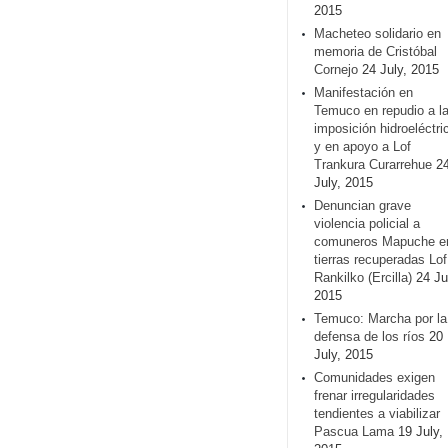
2015
Macheteo solidario en
memoria de Cristóbal
Cornejo
24 July, 2015
Manifestación en
Temuco en repudio a l
imposición hidroeléctri
y en apoyo a Lof
Trankura Curarrehue
2
July, 2015
Denuncian grave
violencia policial a
comuneros Mapuche e
tierras recuperadas Lof
Rankilko (Ercilla)
24 Ju
2015
Temuco: Marcha por la
defensa de los ríos
20
July, 2015
Comunidades exigen
frenar irregularidades
tendientes a viabilizar
Pascua Lama
19 July,