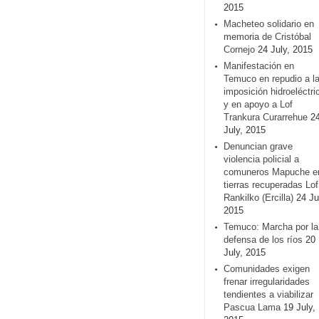
2015
Macheteo solidario en
memoria de Cristóbal
Cornejo
24 July, 2015
Manifestación en
Temuco en repudio a l
imposición hidroeléctri
y en apoyo a Lof
Trankura Curarrehue
2
July, 2015
Denuncian grave
violencia policial a
comuneros Mapuche e
tierras recuperadas Lof
Rankilko (Ercilla)
24 Ju
2015
Temuco: Marcha por la
defensa de los ríos
20
July, 2015
Comunidades exigen
frenar irregularidades
tendientes a viabilizar
Pascua Lama
19 July,