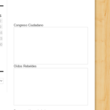
S
2
Congreso Ciudadano
9
16
23
30
Oídos Rebeldes