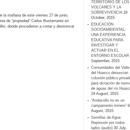
TERRITORIO DE LOS
VOLCANES Y LA
SOBREVIVENCIA
18
de la mañana de este viernes 27 de junio,
October, 2015
rea de “propiedad” Carlos Bustamante en
EDUCACIÓN
llio, donde procedieron a cortar y destroncar
SOCIOAMBIENTAL:
UNA EXPERIENCIA
EDUCATIVA PARA
INVESTIGAR Y
ACTUAR EN EL
ENTORNO ESCOLAR
September, 2015
Comunidades del Valle
del Huasco denuncian
colusión público privad
para dictación de norm
de aguas del río Huasc
24 August, 2015
“Andacollo no es un
campamento minero”
6
August, 2015
Semillas de Agua:
Represión por todos
lados (audio)
30 July,