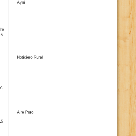
Ayni
s
dre
15
Noticiero Rural
y,
Aire Puro
15