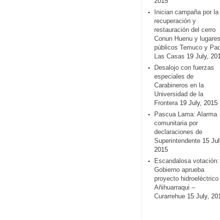
2015
Inician campaña por la
recuperación y
restauración del cerro
Conun Huenu y lugare
públicos Temuco y Pa
Las Casas
19 July, 20
Desalojo con fuerzas
especiales de
Carabineros en la
Universidad de la
Frontera
19 July, 2015
Pascua Lama: Alarma
comunitaria por
declaraciones de
Superintendente
15 Jul
2015
Escandalosa votación:
Gobierno aprueba
proyecto hidroeléctrico
Añihuarraqui –
Curarrehue
15 July, 20