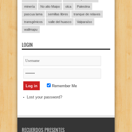
minería
No alto Maipo
olca
Palestina
pascua lama
semillas libres
tranque de relaves
transgénicos
valle del huasco
Valparaíso
wallmapu
LOGIN
Remember Me
Lost your password?
RECUERDOS PRESENTES