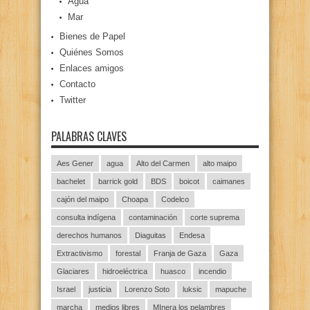
Agua
Mar
Bienes de Papel
Quiénes Somos
Enlaces amigos
Contacto
Twitter
PALABRAS CLAVES
Aes Gener
agua
Alto del Carmen
alto maipo
bachelet
barrick gold
BDS
boicot
caimanes
cajón del maipo
Choapa
Codelco
consulta indígena
contaminación
corte suprema
derechos humanos
Diaguitas
Endesa
Extractivismo
forestal
Franja de Gaza
Gaza
Glaciares
hidroeléctrica
huasco
incendio
Israel
justicia
Lorenzo Soto
luksic
mapuche
marcha
medios libres
MInera los pelambres