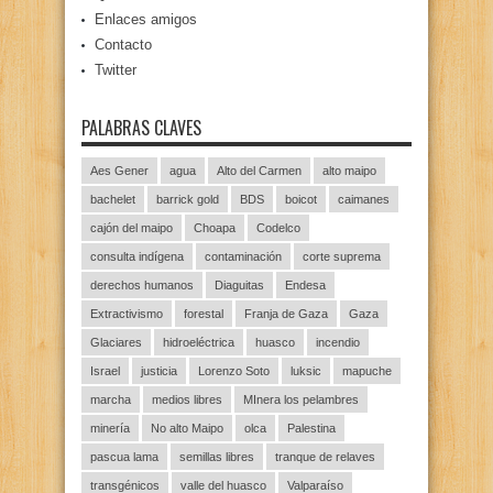
Enlaces amigos
Contacto
Twitter
PALABRAS CLAVES
Aes Gener
agua
Alto del Carmen
alto maipo
bachelet
barrick gold
BDS
boicot
caimanes
cajón del maipo
Choapa
Codelco
consulta indígena
contaminación
corte suprema
derechos humanos
Diaguitas
Endesa
Extractivismo
forestal
Franja de Gaza
Gaza
Glaciares
hidroeléctrica
huasco
incendio
Israel
justicia
Lorenzo Soto
luksic
mapuche
marcha
medios libres
MInera los pelambres
minería
No alto Maipo
olca
Palestina
pascua lama
semillas libres
tranque de relaves
transgénicos
valle del huasco
Valparaíso