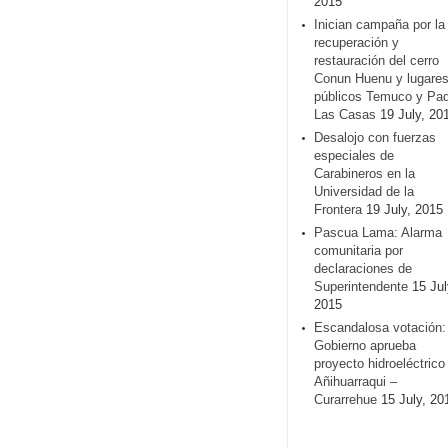
2015
Inician campaña por la
recuperación y
restauración del cerro
Conun Huenu y lugare
públicos Temuco y Pa
Las Casas
19 July, 20
Desalojo con fuerzas
especiales de
Carabineros en la
Universidad de la
Frontera
19 July, 2015
Pascua Lama: Alarma
comunitaria por
declaraciones de
Superintendente
15 Jul
2015
Escandalosa votación:
Gobierno aprueba
proyecto hidroeléctrico
Añihuarraqui –
Curarrehue
15 July, 20