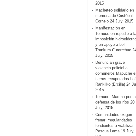
2015
Macheteo solidario en
memoria de Cristóbal
Cornejo
24 July, 2015
Manifestación en
Temuco en repudio a l
imposición hidroeléctri
y en apoyo a Lof
Trankura Curarrehue
2
July, 2015
Denuncian grave
violencia policial a
comuneros Mapuche e
tierras recuperadas Lof
Rankilko (Ercilla)
24 Ju
2015
Temuco: Marcha por la
defensa de los ríos
20
July, 2015
Comunidades exigen
frenar irregularidades
tendientes a viabilizar
Pascua Lama
19 July,