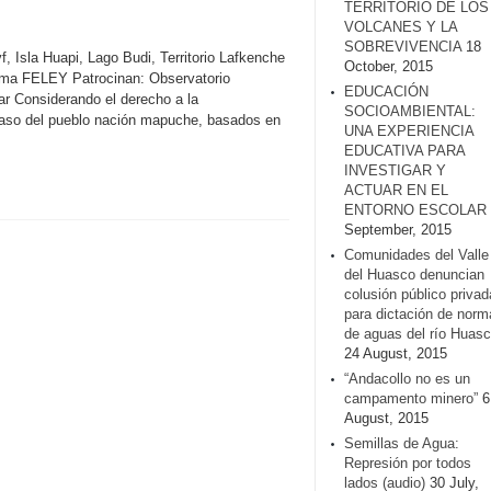
TERRITORIO DE LOS
VOLCANES Y LA
SOBREVIVENCIA
18
 Isla Huapi, Lago Budi, Territorio Lafkenche
October, 2015
ama FELEY Patrocinan: Observatorio
EDUCACIÓN
r Considerando el derecho a la
SOCIOAMBIENTAL:
 caso del pueblo nación mapuche, basados en
UNA EXPERIENCIA
EDUCATIVA PARA
INVESTIGAR Y
ACTUAR EN EL
ENTORNO ESCOLAR
September, 2015
Comunidades del Valle
del Huasco denuncian
colusión público privad
para dictación de norm
de aguas del río Huasc
24 August, 2015
“Andacollo no es un
campamento minero”
6
August, 2015
Semillas de Agua:
Represión por todos
lados (audio)
30 July,