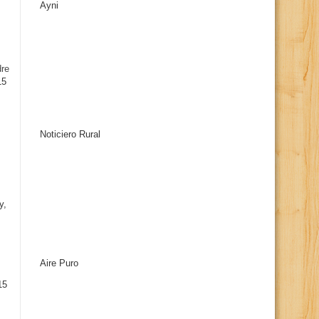
Ayni
s
dre
15
Noticiero Rural
y,
Aire Puro
15