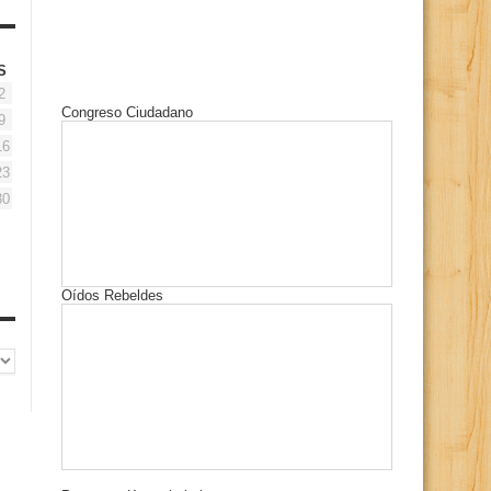
S
2
Congreso Ciudadano
9
16
23
30
Oídos Rebeldes