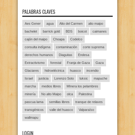
PALABRAS CLAVES
Aes Gener
agua
Alto del Carmen
alto maipo
bachelet
barrick gold
BDS
boicot
caimanes
cajón del maipo
Choapa
Codelco
consulta indígena
contaminación
corte suprema
derechos humanos
Diaguitas
Endesa
Extractivismo
forestal
Franja de Gaza
Gaza
Glaciares
hidroeléctrica
huasco
incendio
Israel
justicia
Lorenzo Soto
luksic
mapuche
marcha
medios libres
MInera los pelambres
minería
No alto Maipo
olca
Palestina
pascua lama
semillas libres
tranque de relaves
transgénicos
valle del huasco
Valparaíso
wallmapu
LOGIN