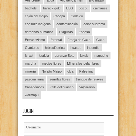
Aes Gener
agua
Alto del Carmen
alto maipo
bachelet
barrick gold
BDS
boicot
caimanes
cajón del maipo
Choapa
Codelco
consulta indígena
contaminación
corte suprema
derechos humanos
Diaguitas
Endesa
Extractivismo
forestal
Franja de Gaza
Gaza
Glaciares
hidroeléctrica
huasco
incendio
Israel
justicia
Lorenzo Soto
luksic
mapuche
marcha
medios libres
MInera los pelambres
minería
No alto Maipo
olca
Palestina
pascua lama
semillas libres
tranque de relaves
transgénicos
valle del huasco
Valparaíso
wallmapu
LOGIN