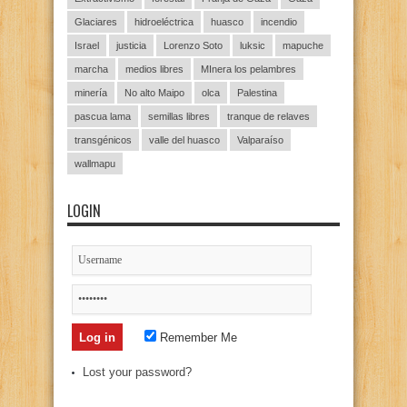
Glaciares
hidroeléctrica
huasco
incendio
Israel
justicia
Lorenzo Soto
luksic
mapuche
marcha
medios libres
MInera los pelambres
minería
No alto Maipo
olca
Palestina
pascua lama
semillas libres
tranque de relaves
transgénicos
valle del huasco
Valparaíso
wallmapu
LOGIN
Remember Me
Lost your password?