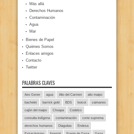
Más allá
Derechos Humanos
Contaminación
Agua
Mar
Bienes de Papel
Quiénes Somos
Enlaces amigos
Contacto
Twitter
PALABRAS CLAVES
Aes Gener
agua
Alto del Carmen
alto maipo
bachelet
barrick gold
BDS
boicot
caimanes
cajón del maipo
Choapa
Codelco
consulta indígena
contaminación
corte suprema
derechos humanos
Diaguitas
Endesa
Extractivismo
forestal
Franja de Gaza
Gaza