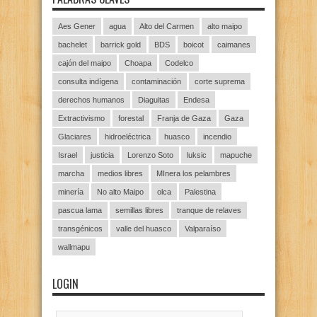
Aes Gener
agua
Alto del Carmen
alto maipo
bachelet
barrick gold
BDS
boicot
caimanes
cajón del maipo
Choapa
Codelco
consulta indígena
contaminación
corte suprema
derechos humanos
Diaguitas
Endesa
Extractivismo
forestal
Franja de Gaza
Gaza
Glaciares
hidroeléctrica
huasco
incendio
Israel
justicia
Lorenzo Soto
luksic
mapuche
marcha
medios libres
MInera los pelambres
minería
No alto Maipo
olca
Palestina
pascua lama
semillas libres
tranque de relaves
transgénicos
valle del huasco
Valparaíso
wallmapu
LOGIN