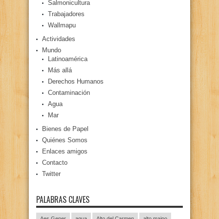
Salmonicultura
Trabajadores
Wallmapu
Actividades
Mundo
Latinoamérica
Más allá
Derechos Humanos
Contaminación
Agua
Mar
Bienes de Papel
Quiénes Somos
Enlaces amigos
Contacto
Twitter
PALABRAS CLAVES
Aes Gener
agua
Alto del Carmen
alto maipo