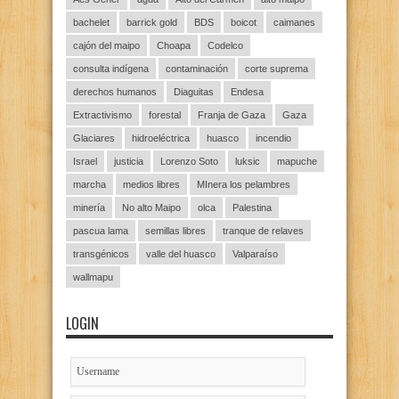
bachelet
barrick gold
BDS
boicot
caimanes
cajón del maipo
Choapa
Codelco
consulta indígena
contaminación
corte suprema
derechos humanos
Diaguitas
Endesa
Extractivismo
forestal
Franja de Gaza
Gaza
Glaciares
hidroeléctrica
huasco
incendio
Israel
justicia
Lorenzo Soto
luksic
mapuche
marcha
medios libres
MInera los pelambres
minería
No alto Maipo
olca
Palestina
pascua lama
semillas libres
tranque de relaves
transgénicos
valle del huasco
Valparaíso
wallmapu
LOGIN