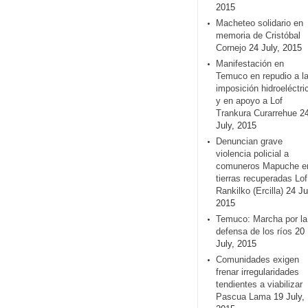
2015
Macheteo solidario en
memoria de Cristóbal
Cornejo
24 July, 2015
Manifestación en
Temuco en repudio a l
imposición hidroeléctri
y en apoyo a Lof
Trankura Curarrehue
2
July, 2015
Denuncian grave
violencia policial a
comuneros Mapuche e
tierras recuperadas Lof
Rankilko (Ercilla)
24 Ju
2015
Temuco: Marcha por la
defensa de los ríos
20
July, 2015
Comunidades exigen
frenar irregularidades
tendientes a viabilizar
Pascua Lama
19 July,