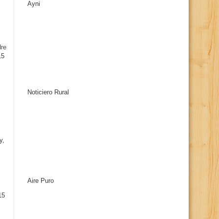
Ayni
s
dre
15
Noticiero Rural
y,
Aire Puro
15