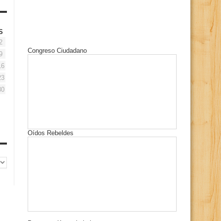
S
2
Congreso Ciudadano
9
16
23
30
Oídos Rebeldes