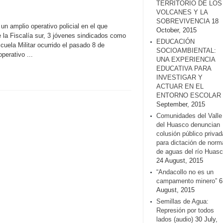
TERRITORIO DE LOS
VOLCANES Y LA
SOBREVIVENCIA
18
un amplio operativo policial en el que
October, 2015
de la Fiscalía sur, 3 jóvenes sindicados como
EDUCACIÓN
uela Militar ocurrido el pasado 8 de
SOCIOAMBIENTAL:
perativo ...
UNA EXPERIENCIA
EDUCATIVA PARA
INVESTIGAR Y
ACTUAR EN EL
ENTORNO ESCOLAR
September, 2015
Comunidades del Valle
del Huasco denuncian
colusión público privad
para dictación de norm
de aguas del río Huasc
24 August, 2015
“Andacollo no es un
campamento minero”
6
August, 2015
Semillas de Agua:
Represión por todos
lados (audio)
30 July,