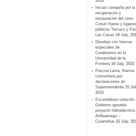
2015
Inician campaña por la
recuperación y
restauración del cerro
Conun Huenu y lugare
públicos Temuco y Pa
Las Casas
19 July, 20
Desalojo con fuerzas
especiales de
Carabineros en la
Universidad de la
Frontera
19 July, 2015
Pascua Lama: Alarma
comunitaria por
declaraciones de
Superintendente
15 Jul
2015
Escandalosa votación:
Gobierno aprueba
proyecto hidroeléctrico
Añihuarraqui –
Curarrehue
15 July, 20