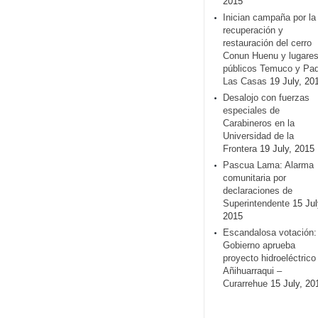
2015
Inician campaña por la
recuperación y
restauración del cerro
Conun Huenu y lugare
públicos Temuco y Pa
Las Casas
19 July, 20
Desalojo con fuerzas
especiales de
Carabineros en la
Universidad de la
Frontera
19 July, 2015
Pascua Lama: Alarma
comunitaria por
declaraciones de
Superintendente
15 Jul
2015
Escandalosa votación:
Gobierno aprueba
proyecto hidroeléctrico
Añihuarraqui –
Curarrehue
15 July, 20