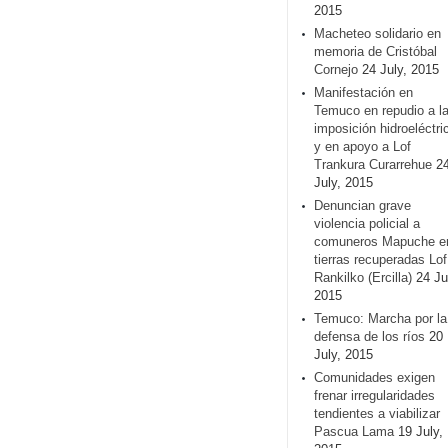
2015
Macheteo solidario en
memoria de Cristóbal
Cornejo
24 July, 2015
Manifestación en
Temuco en repudio a l
imposición hidroeléctri
y en apoyo a Lof
Trankura Curarrehue
2
July, 2015
Denuncian grave
violencia policial a
comuneros Mapuche e
tierras recuperadas Lof
Rankilko (Ercilla)
24 Ju
2015
Temuco: Marcha por la
defensa de los ríos
20
July, 2015
Comunidades exigen
frenar irregularidades
tendientes a viabilizar
Pascua Lama
19 July,