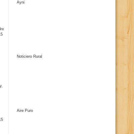
Ayni
s
dre
15
Noticiero Rural
y,
Aire Puro
15