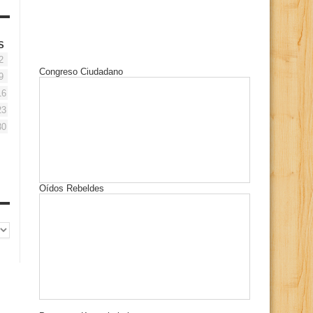
S
2
Congreso Ciudadano
9
16
23
30
Oídos Rebeldes