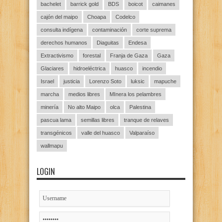
bachelet
barrick gold
BDS
boicot
caimanes
cajón del maipo
Choapa
Codelco
consulta indígena
contaminación
corte suprema
derechos humanos
Diaguitas
Endesa
Extractivismo
forestal
Franja de Gaza
Gaza
Glaciares
hidroeléctrica
huasco
incendio
Israel
justicia
Lorenzo Soto
luksic
mapuche
marcha
medios libres
MInera los pelambres
minería
No alto Maipo
olca
Palestina
pascua lama
semillas libres
tranque de relaves
transgénicos
valle del huasco
Valparaíso
wallmapu
LOGIN