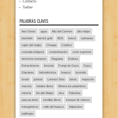
Contacto
Twitter
PALABRAS CLAVES
Aes Gener
agua
Alto del Carmen
alto maipo
bachelet
barrick gold
BDS
boicot
caimanes
cajón del maipo
Choapa
Codelco
consulta indígena
contaminación
corte suprema
derechos humanos
Diaguitas
Endesa
Extractivismo
forestal
Franja de Gaza
Gaza
Glaciares
hidroeléctrica
huasco
incendio
Israel
justicia
Lorenzo Soto
luksic
mapuche
marcha
medios libres
MInera los pelambres
minería
No alto Maipo
olca
Palestina
pascua lama
semillas libres
tranque de relaves
transgénicos
valle del huasco
Valparaíso
wallmapu