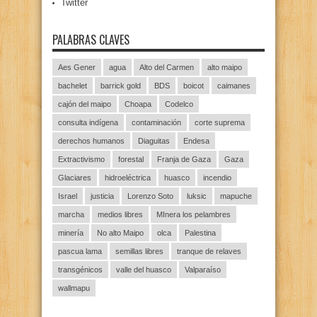
Twitter
PALABRAS CLAVES
Aes Gener
agua
Alto del Carmen
alto maipo
bachelet
barrick gold
BDS
boicot
caimanes
cajón del maipo
Choapa
Codelco
consulta indígena
contaminación
corte suprema
derechos humanos
Diaguitas
Endesa
Extractivismo
forestal
Franja de Gaza
Gaza
Glaciares
hidroeléctrica
huasco
incendio
Israel
justicia
Lorenzo Soto
luksic
mapuche
marcha
medios libres
MInera los pelambres
minería
No alto Maipo
olca
Palestina
pascua lama
semillas libres
tranque de relaves
transgénicos
valle del huasco
Valparaíso
wallmapu