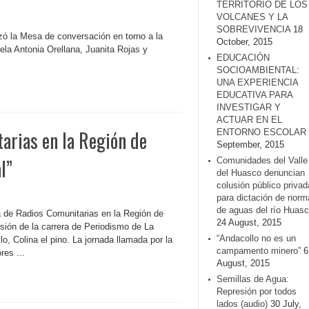
TERRITORIO DE LOS
VOLCANES Y LA
SOBREVIVENCIA
18
zó la Mesa de conversación en torno a la
October, 2015
ela Antonia Orellana, Juanita Rojas y
EDUCACIÓN
SOCIOAMBIENTAL:
UNA EXPERIENCIA
EDUCATIVA PARA
INVESTIGAR Y
ACTUAR EN EL
arias en la Región de
ENTORNO ESCOLAR
September, 2015
l”
Comunidades del Valle
del Huasco denuncian
colusión público privad
para dictación de norm
de aguas del río Huasc
a de Radios Comunitarias en la Región de
24 August, 2015
isión de la carrera de Periodismo de La
“Andacollo no es un
, Colina el pino. La jornada llamada por la
campamento minero”
6
res ...
August, 2015
Semillas de Agua:
Represión por todos
lados (audio)
30 July,