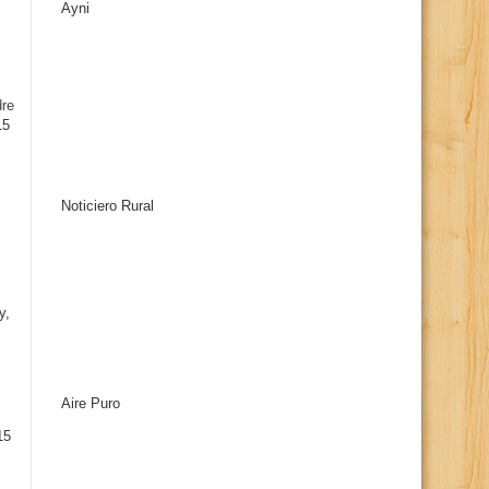
Ayni
s
dre
15
Noticiero Rural
y,
Aire Puro
15