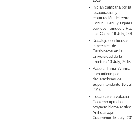
2015
Inician campaña por la
recuperación y
restauración del cerro
Conun Huenu y lugare
públicos Temuco y Pa
Las Casas
19 July, 20
Desalojo con fuerzas
especiales de
Carabineros en la
Universidad de la
Frontera
19 July, 2015
Pascua Lama: Alarma
comunitaria por
declaraciones de
Superintendente
15 Jul
2015
Escandalosa votación:
Gobierno aprueba
proyecto hidroeléctrico
Añihuarraqui –
Curarrehue
15 July, 20