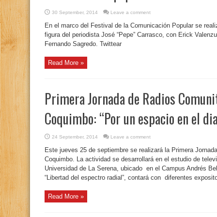
30 September, 2014
Leave a comment
En el marco del Festival de la Comunicación Popular se reali
figura del periodista José “Pepe” Carrasco, con Erick Valenzu
Fernando Sagredo. Twittear
Read More »
Primera Jornada de Radios Comunit
Coquimbo: “Por un espacio en el dia
24 September, 2014
Leave a comment
Este jueves 25 de septiembre se realizará la Primera Jornad
Coquimbo. La actividad se desarrollará en el estudio de telev
Universidad de La Serena, ubicado en el Campus Andrés Bello
“Libertad del espectro radial”, contará con diferentes exposito
Read More »