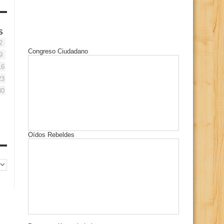
S
2
Congreso Ciudadano
9
16
23
30
Oídos Rebeldes