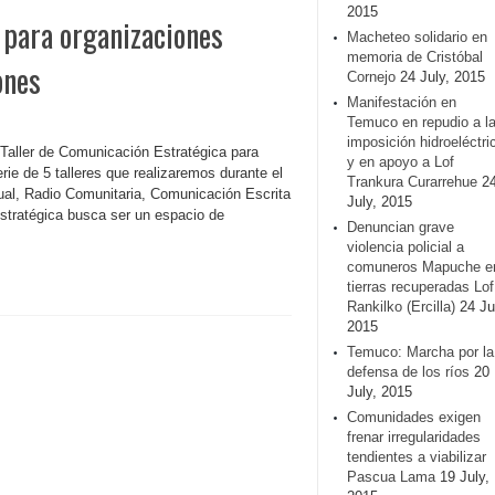
2015
 para organizaciones
Macheteo solidario en
memoria de Cristóbal
ones
Cornejo
24 July, 2015
Manifestación en
Temuco en repudio a l
imposición hidroeléctri
Taller de Comunicación Estratégica para
y en apoyo a Lof
ie de 5 talleres que realizaremos durante el
Trankura Curarrehue
2
al, Radio Comunitaria, Comunicación Escrita
July, 2015
Estratégica busca ser un espacio de
Denuncian grave
violencia policial a
comuneros Mapuche e
tierras recuperadas Lof
Rankilko (Ercilla)
24 Ju
2015
Temuco: Marcha por la
defensa de los ríos
20
July, 2015
Comunidades exigen
frenar irregularidades
tendientes a viabilizar
Pascua Lama
19 July,