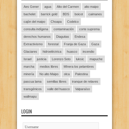
Aes Gener
agua
Alto del Carmen
alto maipo
bachelet
barrick gold
BDS
boicot
caimanes
cajón del maipo
Choapa
Codelco
consulta indígena
contaminación
corte suprema
derechos humanos
Diaguitas
Endesa
Extractivismo
forestal
Franja de Gaza
Gaza
Glaciares
hidroeléctrica
huasco
incendio
Israel
justicia
Lorenzo Soto
luksic
mapuche
marcha
medios libres
MInera los pelambres
minería
No alto Maipo
olca
Palestina
pascua lama
semillas libres
tranque de relaves
transgénicos
valle del huasco
Valparaíso
wallmapu
LOGIN