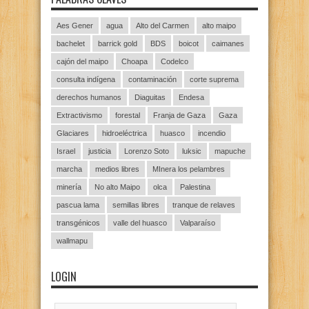
Aes Gener
agua
Alto del Carmen
alto maipo
bachelet
barrick gold
BDS
boicot
caimanes
cajón del maipo
Choapa
Codelco
consulta indígena
contaminación
corte suprema
derechos humanos
Diaguitas
Endesa
Extractivismo
forestal
Franja de Gaza
Gaza
Glaciares
hidroeléctrica
huasco
incendio
Israel
justicia
Lorenzo Soto
luksic
mapuche
marcha
medios libres
MInera los pelambres
minería
No alto Maipo
olca
Palestina
pascua lama
semillas libres
tranque de relaves
transgénicos
valle del huasco
Valparaíso
wallmapu
LOGIN