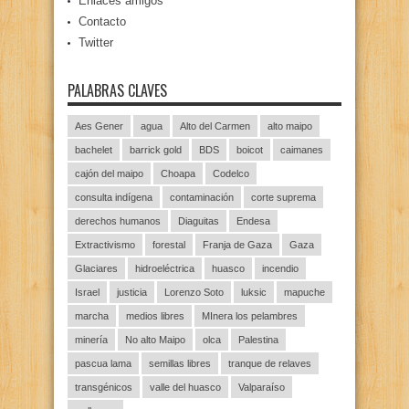
Enlaces amigos
Contacto
Twitter
PALABRAS CLAVES
Aes Gener
agua
Alto del Carmen
alto maipo
bachelet
barrick gold
BDS
boicot
caimanes
cajón del maipo
Choapa
Codelco
consulta indígena
contaminación
corte suprema
derechos humanos
Diaguitas
Endesa
Extractivismo
forestal
Franja de Gaza
Gaza
Glaciares
hidroeléctrica
huasco
incendio
Israel
justicia
Lorenzo Soto
luksic
mapuche
marcha
medios libres
MInera los pelambres
minería
No alto Maipo
olca
Palestina
pascua lama
semillas libres
tranque de relaves
transgénicos
valle del huasco
Valparaíso