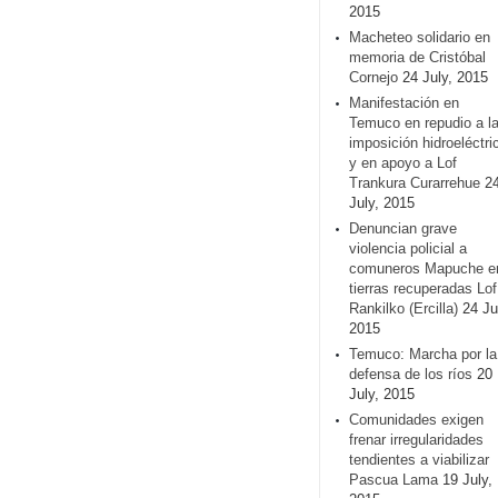
2015
Macheteo solidario en
memoria de Cristóbal
Cornejo
24 July, 2015
Manifestación en
Temuco en repudio a l
imposición hidroeléctri
y en apoyo a Lof
Trankura Curarrehue
2
July, 2015
Denuncian grave
violencia policial a
comuneros Mapuche e
tierras recuperadas Lof
Rankilko (Ercilla)
24 Ju
2015
Temuco: Marcha por la
defensa de los ríos
20
July, 2015
Comunidades exigen
frenar irregularidades
tendientes a viabilizar
Pascua Lama
19 July,