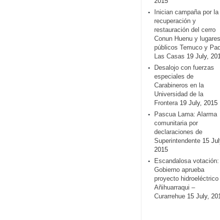
2015
Inician campaña por la
recuperación y
restauración del cerro
Conun Huenu y lugare
públicos Temuco y Pa
Las Casas
19 July, 20
Desalojo con fuerzas
especiales de
Carabineros en la
Universidad de la
Frontera
19 July, 2015
Pascua Lama: Alarma
comunitaria por
declaraciones de
Superintendente
15 Jul
2015
Escandalosa votación:
Gobierno aprueba
proyecto hidroeléctrico
Añihuarraqui –
Curarrehue
15 July, 20