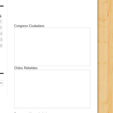
S
2
Congreso Ciudadano
9
16
23
30
Oídos Rebeldes