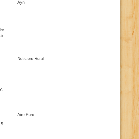
Ayni
s
dre
15
Noticiero Rural
y,
Aire Puro
15