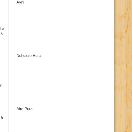
Ayni
s
dre
15
Noticiero Rural
y,
Aire Puro
15