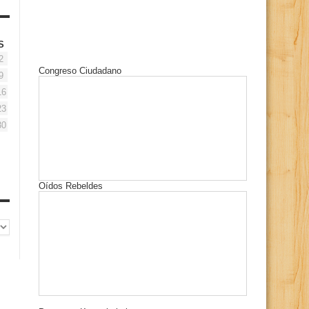
S
2
Congreso Ciudadano
9
16
23
30
Oídos Rebeldes