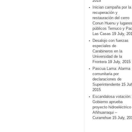
2015
Inician campaña por la
recuperación y
restauración del cerro
Conun Huenu y lugare
públicos Temuco y Pa
Las Casas
19 July, 20
Desalojo con fuerzas
especiales de
Carabineros en la
Universidad de la
Frontera
19 July, 2015
Pascua Lama: Alarma
comunitaria por
declaraciones de
Superintendente
15 Jul
2015
Escandalosa votación:
Gobierno aprueba
proyecto hidroeléctrico
Añihuarraqui –
Curarrehue
15 July, 20