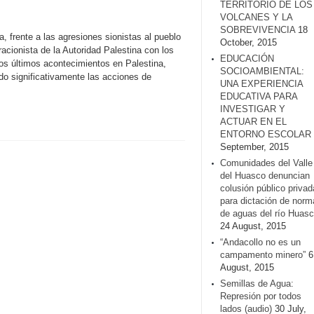
TERRITORIO DE LOS
VOLCANES Y LA
SOBREVIVENCIA
18
, frente a las agresiones sionistas al pueblo
October, 2015
racionista de la Autoridad Palestina con los
EDUCACIÓN
los últimos acontecimientos en Palestina,
SOCIOAMBIENTAL:
do significativamente las acciones de
UNA EXPERIENCIA
EDUCATIVA PARA
INVESTIGAR Y
ACTUAR EN EL
ENTORNO ESCOLAR
September, 2015
Comunidades del Valle
del Huasco denuncian
colusión público privad
para dictación de norm
de aguas del río Huasc
24 August, 2015
“Andacollo no es un
campamento minero”
6
August, 2015
Semillas de Agua:
Represión por todos
lados (audio)
30 July,