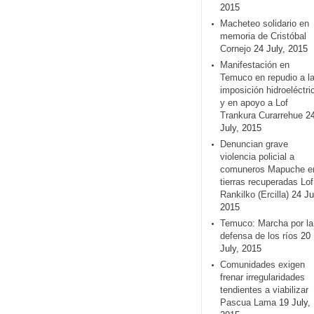
2015
Macheteo solidario en
memoria de Cristóbal
Cornejo
24 July, 2015
Manifestación en
Temuco en repudio a l
imposición hidroeléctri
y en apoyo a Lof
Trankura Curarrehue
2
July, 2015
Denuncian grave
violencia policial a
comuneros Mapuche e
tierras recuperadas Lof
Rankilko (Ercilla)
24 Ju
2015
Temuco: Marcha por la
defensa de los ríos
20
July, 2015
Comunidades exigen
frenar irregularidades
tendientes a viabilizar
Pascua Lama
19 July,