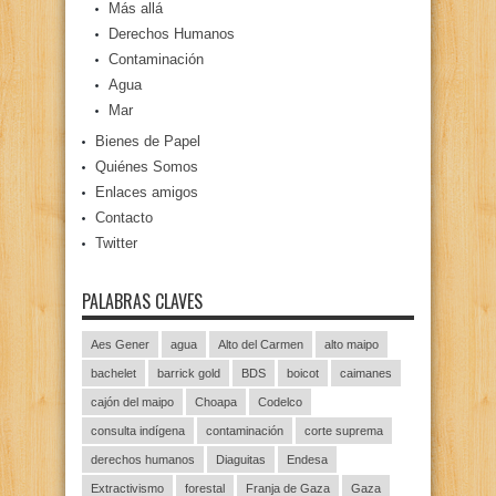
Más allá
Derechos Humanos
Contaminación
Agua
Mar
Bienes de Papel
Quiénes Somos
Enlaces amigos
Contacto
Twitter
PALABRAS CLAVES
Aes Gener
agua
Alto del Carmen
alto maipo
bachelet
barrick gold
BDS
boicot
caimanes
cajón del maipo
Choapa
Codelco
consulta indígena
contaminación
corte suprema
derechos humanos
Diaguitas
Endesa
Extractivismo
forestal
Franja de Gaza
Gaza