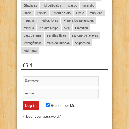
Glaciares
hidroeléctrica
huasco
incendio
Israel
justicia
Lorenzo Soto
luksic
mapuche
marcha
medios libres
MInera los pelambres
minería
No alto Maipo
olca
Palestina
pascua lama
semillas libres
tranque de relaves
transgénicos
valle del huasco
Valparaíso
wallmapu
LOGIN
Remember Me
Lost your password?