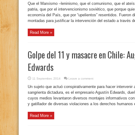
Que el Marxismo –leninismo, que el comunismo, que el ateísmo
patria, que por el intervencionismo soviético, que porque qui
economía del País, que por “upelientos” resentidos. Fueron d
montadas para justificar la intervención del estado a través de
Read More »
Golpe del 11 y masacre en Chile: A
Edwards
11 September, 2014
Leave a comment
Un sujeto que actuó conspirativamente para hacer intervenir 
sangrienta dictadura, es el empresario Agustín Edwards, dueñ
cuyos medios levantaron diversos montajes informativos co
y gatillador de diversas violaciones a los derechos humanos e
Read More »