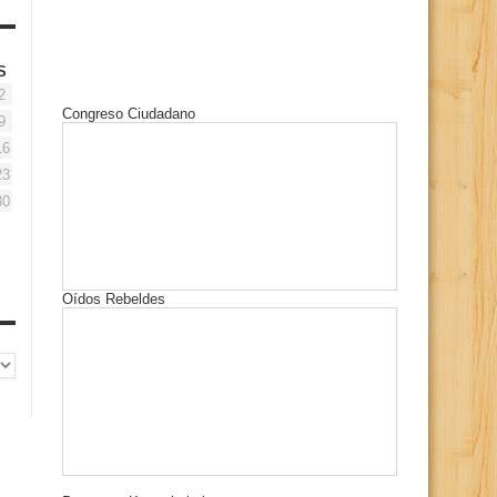
S
2
Congreso Ciudadano
9
16
23
30
Oídos Rebeldes