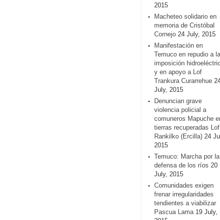
2015
Macheteo solidario en
memoria de Cristóbal
Cornejo
24 July, 2015
Manifestación en
Temuco en repudio a l
imposición hidroeléctri
y en apoyo a Lof
Trankura Curarrehue
2
July, 2015
Denuncian grave
violencia policial a
comuneros Mapuche e
tierras recuperadas Lof
Rankilko (Ercilla)
24 Ju
2015
Temuco: Marcha por la
defensa de los ríos
20
July, 2015
Comunidades exigen
frenar irregularidades
tendientes a viabilizar
Pascua Lama
19 July,