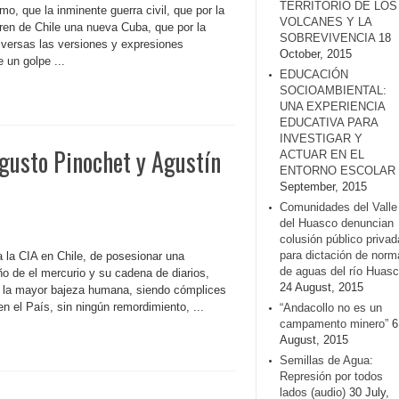
TERRITORIO DE LOS
, que la inminente guerra civil, que por la
VOLCANES Y LA
eren de Chile una nueva Cuba, que por la
SOBREVIVENCIA
18
iversas las versiones y expresiones
October, 2015
 un golpe ...
EDUCACIÓN
SOCIOAMBIENTAL:
UNA EXPERIENCIA
EDUCATIVA PARA
INVESTIGAR Y
ugusto Pinochet y Agustín
ACTUAR EN EL
ENTORNO ESCOLAR
September, 2015
Comunidades del Valle
del Huasco denuncian
colusión público privad
para dictación de norm
a la CIA en Chile, de posesionar una
de aguas del río Huasc
o de el mercurio y su cadena de diarios,
24 August, 2015
n la mayor bajeza humana, siendo cómplices
n el País, sin ningún remordimiento, ...
“Andacollo no es un
campamento minero”
6
August, 2015
Semillas de Agua:
Represión por todos
lados (audio)
30 July,