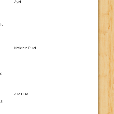
Ayni
s
dre
15
Noticiero Rural
y,
Aire Puro
15