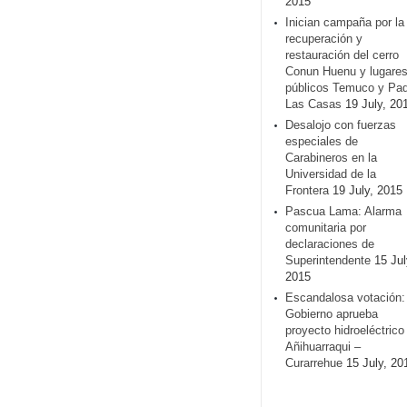
2015
Inician campaña por la
recuperación y
restauración del cerro
Conun Huenu y lugare
públicos Temuco y Pa
Las Casas
19 July, 20
Desalojo con fuerzas
especiales de
Carabineros en la
Universidad de la
Frontera
19 July, 2015
Pascua Lama: Alarma
comunitaria por
declaraciones de
Superintendente
15 Jul
2015
Escandalosa votación:
Gobierno aprueba
proyecto hidroeléctrico
Añihuarraqui –
Curarrehue
15 July, 20