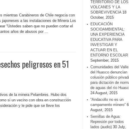
TERRITORIO DE LOS
VOLCANES Y LA
SOBREVIVENCIA
18
s mientras Carabineros de Chile negocia con
October, 2015
as japoneses a las instalaciones de Minera Los
EDUCACIÓN
tear “Ustedes saben que no pueden cortar el
SOCIOAMBIENTAL:
tantos años de abusos por ...
UNA EXPERIENCIA
EDUCATIVA PARA
INVESTIGAR Y
ACTUAR EN EL
ENTORNO ESCOLAR
sechos peligrosos en 51
September, 2015
Comunidades del Valle
del Huasco denuncian
colusión público privad
para dictación de norm
de aguas del río Huasc
24 August, 2015
cutivos de la minera Pelambres. Hubo dos
“Andacollo no es un
Como si un vecino con obra en construcción
campamento minero”
6
nsideración y le pide que se lleve los
August, 2015
Semillas de Agua:
Represión por todos
lados (audio)
30 July,