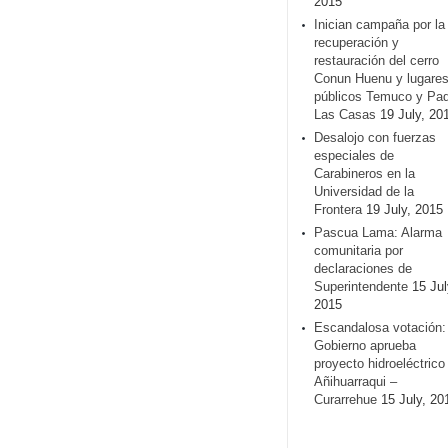
2015
Inician campaña por la
recuperación y
restauración del cerro
Conun Huenu y lugare
públicos Temuco y Pa
Las Casas
19 July, 20
Desalojo con fuerzas
especiales de
Carabineros en la
Universidad de la
Frontera
19 July, 2015
Pascua Lama: Alarma
comunitaria por
declaraciones de
Superintendente
15 Jul
2015
Escandalosa votación:
Gobierno aprueba
proyecto hidroeléctrico
Añihuarraqui –
Curarrehue
15 July, 20