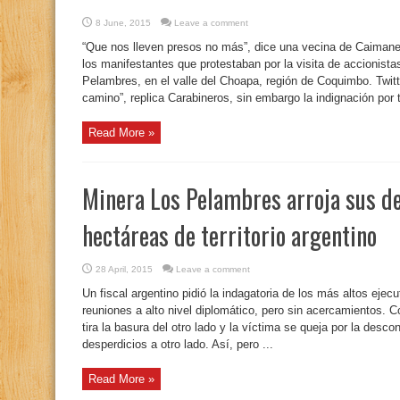
8 June, 2015
Leave a comment
“Que nos lleven presos no más”, dice una vecina de Caimane
los manifestantes que protestaban por la visita de accionist
Pelambres, en el valle del Choapa, región de Coquimbo. Twit
camino”, replica Carabineros, sin embargo la indignación por 
Read More »
Minera Los Pelambres arroja sus de
hectáreas de territorio argentino
28 April, 2015
Leave a comment
Un fiscal argentino pidió la indagatoria de los más altos eje
reuniones a alto nivel diplomático, pero sin acercamientos. 
tira la basura del otro lado y la víctima se queja por la desco
desperdicios a otro lado. Así, pero ...
Read More »