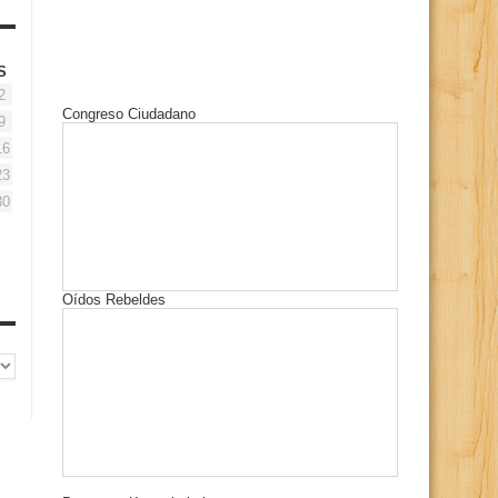
S
2
Congreso Ciudadano
9
16
23
30
Oídos Rebeldes