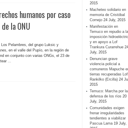
2015
Macheteo solidario en
erechos humanos por caso
memoria de Cristóbal
Cornejo
24 July, 2015
 de la ONU
Manifestación en
Temuco en repudio a l
imposición hidroeléctri
y en apoyo a Lof
 Los Pelambres, del grupo Luksic y
Trankura Curarrehue
2
es, en el valle del Pupío, en la región de
July, 2015
and en conjunto con varias ONGs, el 23 de
Denuncian grave
ear ...
violencia policial a
comuneros Mapuche e
tierras recuperadas Lof
Rankilko (Ercilla)
24 Ju
2015
Temuco: Marcha por la
defensa de los ríos
20
July, 2015
Comunidades exigen
frenar irregularidades
tendientes a viabilizar
Pascua Lama
19 July,