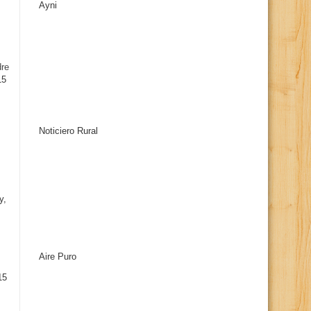
Ayni
s
dre
15
Noticiero Rural
y,
Aire Puro
15