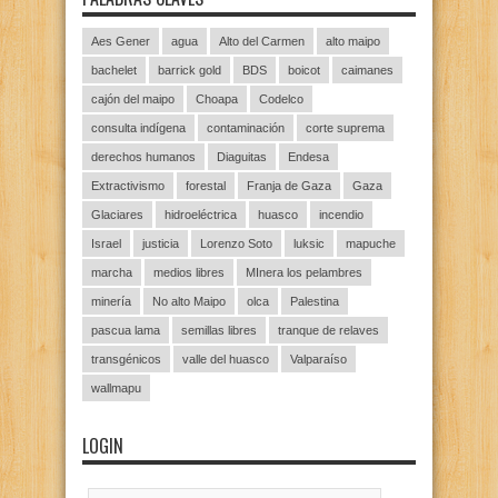
Aes Gener
agua
Alto del Carmen
alto maipo
bachelet
barrick gold
BDS
boicot
caimanes
cajón del maipo
Choapa
Codelco
consulta indígena
contaminación
corte suprema
derechos humanos
Diaguitas
Endesa
Extractivismo
forestal
Franja de Gaza
Gaza
Glaciares
hidroeléctrica
huasco
incendio
Israel
justicia
Lorenzo Soto
luksic
mapuche
marcha
medios libres
MInera los pelambres
minería
No alto Maipo
olca
Palestina
pascua lama
semillas libres
tranque de relaves
transgénicos
valle del huasco
Valparaíso
wallmapu
LOGIN