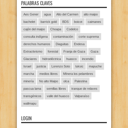
PALABRAS CLAVES
Aes Gener
agua
Alto del Carmen
alto maipo
bachelet
barrick gold
BDS
boicot
caimanes
cajón del maipo
Choapa
Codelco
consulta indígena
contaminación
corte suprema
derechos humanos
Diaguitas
Endesa
Extractivismo
forestal
Franja de Gaza
Gaza
Glaciares
hidroeléctrica
huasco
incendio
Israel
justicia
Lorenzo Soto
luksic
mapuche
marcha
medios libres
MInera los pelambres
minería
No alto Maipo
olca
Palestina
pascua lama
semillas libres
tranque de relaves
transgénicos
valle del huasco
Valparaíso
wallmapu
LOGIN