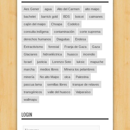
Aes Gener
agua
Alto del Carmen
alto maipo
bachelet
barrick gold
BDS
boicot
caimanes
cajón del maipo
Choapa
Codelco
consulta indígena
contaminación
corte suprema
derechos humanos
Diaguitas
Endesa
Extractivismo
forestal
Franja de Gaza
Gaza
Glaciares
hidroeléctrica
huasco
incendio
Israel
justicia
Lorenzo Soto
luksic
mapuche
marcha
medios libres
MInera los pelambres
minería
No alto Maipo
olca
Palestina
pascua lama
semillas libres
tranque de relaves
transgénicos
valle del huasco
Valparaíso
wallmapu
LOGIN