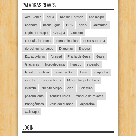
PALABRAS CLAVES
Aes Gener
agua
Alto del Carmen
alto maipo
bachelet
barrick gold
BDS
boicot
caimanes
cajón del maipo
Choapa
Codelco
consulta indígena
contaminación
corte suprema
derechos humanos
Diaguitas
Endesa
Extractivismo
forestal
Franja de Gaza
Gaza
Glaciares
hidroeléctrica
huasco
incendio
Israel
justicia
Lorenzo Soto
luksic
mapuche
marcha
medios libres
MInera los pelambres
minería
No alto Maipo
olca
Palestina
pascua lama
semillas libres
tranque de relaves
transgénicos
valle del huasco
Valparaíso
wallmapu
LOGIN