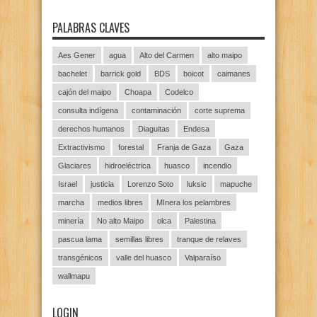
PALABRAS CLAVES
Aes Gener
agua
Alto del Carmen
alto maipo
bachelet
barrick gold
BDS
boicot
caimanes
cajón del maipo
Choapa
Codelco
consulta indígena
contaminación
corte suprema
derechos humanos
Diaguitas
Endesa
Extractivismo
forestal
Franja de Gaza
Gaza
Glaciares
hidroeléctrica
huasco
incendio
Israel
justicia
Lorenzo Soto
luksic
mapuche
marcha
medios libres
MInera los pelambres
minería
No alto Maipo
olca
Palestina
pascua lama
semillas libres
tranque de relaves
transgénicos
valle del huasco
Valparaíso
wallmapu
LOGIN