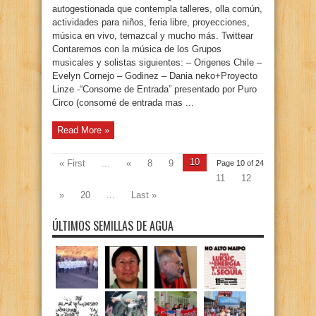
autogestionada que contempla talleres, olla común,
actividades para niños, feria libre, proyecciones,
música en vivo, temazcal y mucho más. Twittear
Contaremos con la música de los Grupos
musicales y solistas siguientes: – Origenes Chile –
Evelyn Cornejo – Godinez – Dania neko+Proyecto
Linze -“Consome de Entrada” presentado por Puro
Circo (consomé de entrada mas ...
Read More »
10
« First
...
«
8
9
Page 10 of 24
11
12
»
20
...
Last »
ÚLTIMOS SEMILLAS DE AGUA