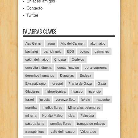
Enlaces amigos
Contacto
Twitter
PALABRAS CLAVES
Aes Gener
agua
Alto del Carmen
alto maipo
bachelet
barrick gold
BDS
boicot
caimanes
cajón del maipo
Choapa
Codelco
consulta indígena
contaminación
corte suprema
derechos humanos
Diaguitas
Endesa
Extractivismo
forestal
Franja de Gaza
Gaza
Glaciares
hidroeléctrica
huasco
incendio
Israel
justicia
Lorenzo Soto
luksic
mapuche
marcha
medios libres
MInera los pelambres
minería
No alto Maipo
olca
Palestina
pascua lama
semillas libres
tranque de relaves
transgénicos
valle del huasco
Valparaíso