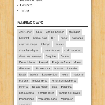
Contacto
Twitter
PALABRAS CLAVES
Aes Gener
agua
Alto del Carmen
alto maipo
bachelet
barrick gold
BDS
boicot
caimanes
cajón del maipo
Choapa
Codelco
consulta indígena
contaminación
corte suprema
derechos humanos
Diaguitas
Endesa
Extractivismo
forestal
Franja de Gaza
Gaza
Glaciares
hidroeléctrica
huasco
incendio
Israel
justicia
Lorenzo Soto
luksic
mapuche
marcha
medios libres
MInera los pelambres
minería
No alto Maipo
olca
Palestina
pascua lama
semillas libres
tranque de relaves
transgénicos
valle del huasco
Valparaíso