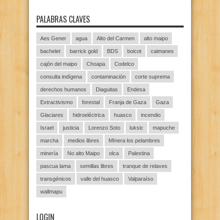
PALABRAS CLAVES
Aes Gener
agua
Alto del Carmen
alto maipo
bachelet
barrick gold
BDS
boicot
caimanes
cajón del maipo
Choapa
Codelco
consulta indígena
contaminación
corte suprema
derechos humanos
Diaguitas
Endesa
Extractivismo
forestal
Franja de Gaza
Gaza
Glaciares
hidroeléctrica
huasco
incendio
Israel
justicia
Lorenzo Soto
luksic
mapuche
marcha
medios libres
MInera los pelambres
minería
No alto Maipo
olca
Palestina
pascua lama
semillas libres
tranque de relaves
transgénicos
valle del huasco
Valparaíso
wallmapu
LOGIN