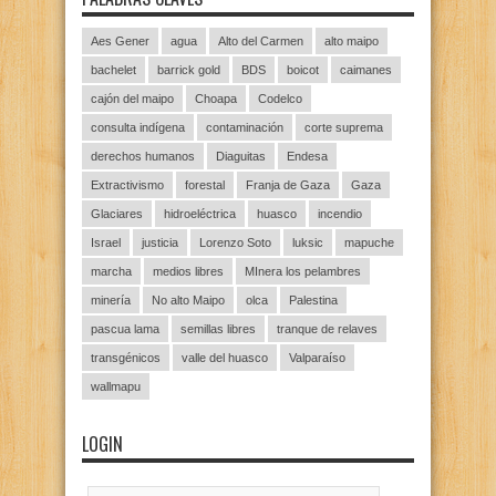
Aes Gener
agua
Alto del Carmen
alto maipo
bachelet
barrick gold
BDS
boicot
caimanes
cajón del maipo
Choapa
Codelco
consulta indígena
contaminación
corte suprema
derechos humanos
Diaguitas
Endesa
Extractivismo
forestal
Franja de Gaza
Gaza
Glaciares
hidroeléctrica
huasco
incendio
Israel
justicia
Lorenzo Soto
luksic
mapuche
marcha
medios libres
MInera los pelambres
minería
No alto Maipo
olca
Palestina
pascua lama
semillas libres
tranque de relaves
transgénicos
valle del huasco
Valparaíso
wallmapu
LOGIN