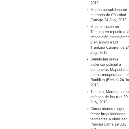
2015
Macheteo solidario en
memoria de Cristóbal
Cornejo
24 July, 2015
Manifestación en
Temuco en repudio a l
imposición hidroeléctri
y en apoyo a Lof
Trankura Curarrehue
2
July, 2015
Denuncian grave
violencia policial a
comuneros Mapuche e
tierras recuperadas Lof
Rankilko (Ercilla)
24 Ju
2015
Temuco: Marcha por la
defensa de los ríos
20
July, 2015
Comunidades exigen
frenar irregularidades
tendientes a viabilizar
Pascua Lama
19 July,