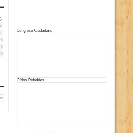
S
2
Congreso Ciudadano
9
16
23
30
Oídos Rebeldes