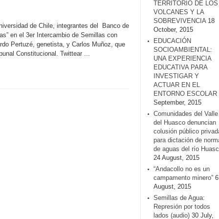
TERRITORIO DE LOS
VOLCANES Y LA
SOBREVIVENCIA
18
iversidad de Chile, integrantes del Banco de
October, 2015
ras” en el 3er Intercambio de Semillas con
EDUCACIÓN
rdo Pertuzé, genetista, y Carlos Muñoz, que
SOCIOAMBIENTAL:
nal Constitucional. Twittear ...
UNA EXPERIENCIA
EDUCATIVA PARA
INVESTIGAR Y
ACTUAR EN EL
ENTORNO ESCOLAR
September, 2015
Comunidades del Valle
del Huasco denuncian
colusión público privad
para dictación de norm
de aguas del río Huasc
24 August, 2015
“Andacollo no es un
campamento minero”
6
August, 2015
Semillas de Agua:
Represión por todos
lados (audio)
30 July,