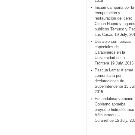
2015
Inician campaña por la
recuperación y
restauración del cerro
Conun Huenu y lugare
públicos Temuco y Pa
Las Casas
19 July, 20
Desalojo con fuerzas
especiales de
Carabineros en la
Universidad de la
Frontera
19 July, 2015
Pascua Lama: Alarma
comunitaria por
declaraciones de
Superintendente
15 Jul
2015
Escandalosa votación:
Gobierno aprueba
proyecto hidroeléctrico
Añihuarraqui –
Curarrehue
15 July, 20