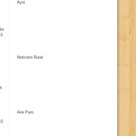
Ayni
s
dre
15
Noticiero Rural
y,
Aire Puro
15