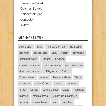
Bienes de Papel
Quiénes Somos
Enlaces amigos
Contacto
Twitter
PALABRAS CLAVES
Aes Gener
agua
Alto del Carmen
alto maipo
bachelet
barrick gold
BDS
boicot
caimanes
cajón del maipo
Choapa
Codelco
consulta indígena
contaminación
corte suprema
derechos humanos
Diaguitas
Endesa
Extractivismo
forestal
Franja de Gaza
Gaza
Glaciares
hidroeléctrica
huasco
incendio
Israel
justicia
Lorenzo Soto
luksic
mapuche
marcha
medios libres
MInera los pelambres
minería
No alto Maipo
olca
Palestina