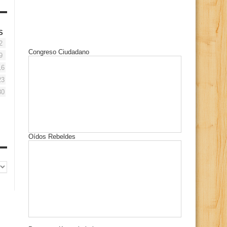
S
2
Congreso Ciudadano
9
16
23
30
Oídos Rebeldes