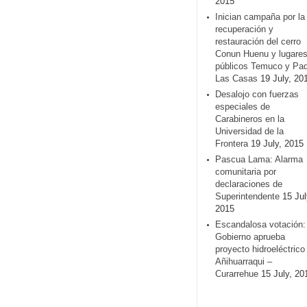
2015
Inician campaña por la
recuperación y
restauración del cerro
Conun Huenu y lugare
públicos Temuco y Pa
Las Casas
19 July, 20
Desalojo con fuerzas
especiales de
Carabineros en la
Universidad de la
Frontera
19 July, 2015
Pascua Lama: Alarma
comunitaria por
declaraciones de
Superintendente
15 Jul
2015
Escandalosa votación:
Gobierno aprueba
proyecto hidroeléctrico
Añihuarraqui –
Curarrehue
15 July, 20