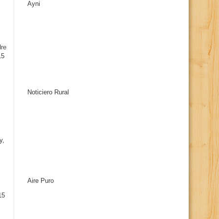
Ayni
s
dre
15
Noticiero Rural
y,
Aire Puro
15