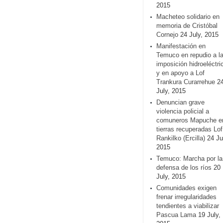
2015
Macheteo solidario en
memoria de Cristóbal
Cornejo
24 July, 2015
Manifestación en
Temuco en repudio a l
imposición hidroeléctri
y en apoyo a Lof
Trankura Curarrehue
2
July, 2015
Denuncian grave
violencia policial a
comuneros Mapuche e
tierras recuperadas Lof
Rankilko (Ercilla)
24 Ju
2015
Temuco: Marcha por la
defensa de los ríos
20
July, 2015
Comunidades exigen
frenar irregularidades
tendientes a viabilizar
Pascua Lama
19 July,