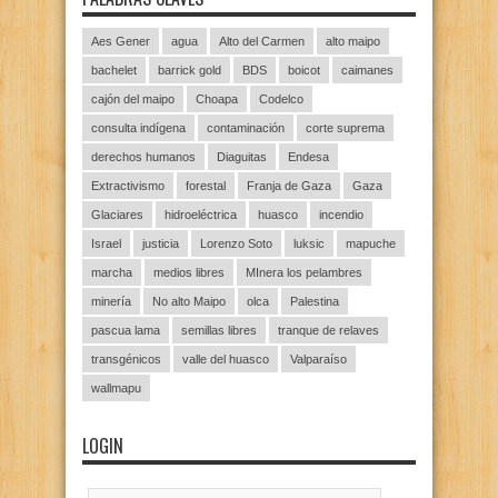
Aes Gener
agua
Alto del Carmen
alto maipo
bachelet
barrick gold
BDS
boicot
caimanes
cajón del maipo
Choapa
Codelco
consulta indígena
contaminación
corte suprema
derechos humanos
Diaguitas
Endesa
Extractivismo
forestal
Franja de Gaza
Gaza
Glaciares
hidroeléctrica
huasco
incendio
Israel
justicia
Lorenzo Soto
luksic
mapuche
marcha
medios libres
MInera los pelambres
minería
No alto Maipo
olca
Palestina
pascua lama
semillas libres
tranque de relaves
transgénicos
valle del huasco
Valparaíso
wallmapu
LOGIN